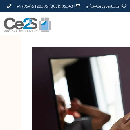
+1 (954)5128395-(305)9053437
info@ce2spart.com