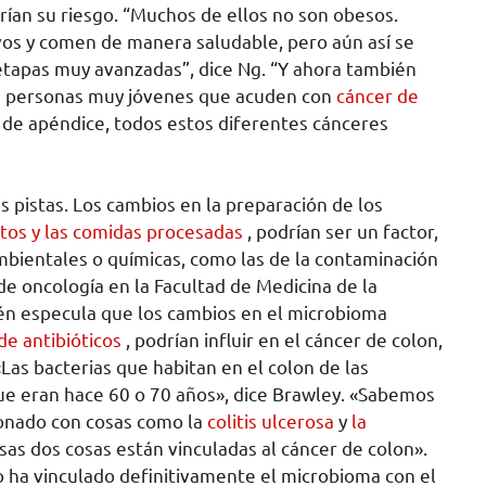
ían su riesgo. “Muchos de ellos no son obesos.
ivos y comen de manera saludable, pero aún así se
 etapas muy avanzadas”, dice Ng. “Y ahora también
 personas muy jóvenes que acuden con
cáncer de
r de apéndice, todos estos diferentes cánceres
s pistas. Los cambios en la preparación de los
tos y las comidas procesadas
, podrían ser un factor,
mbientales o químicas, como las de la contaminación
 de oncología en la Facultad de Medicina de la
én especula que los cambios en el microbioma
de antibióticos
, podrían influir en el cáncer de colon,
«Las bacterias que habitan en el colon de las
que eran hace 60 o 70 años», dice Brawley. «Sabemos
ionado con cosas como la
colitis ulcerosa
y
la
as dos cosas están vinculadas al cáncer de colon».
o ha vinculado definitivamente el microbioma con el