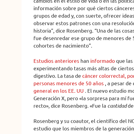
cambios en el estilo de vida o en las políti
información sobre por qué ciertos cánceres
grupos de edad y, con suerte, ofrecer idea
observar estos patrones con una resolución
historia”, dice Rosenberg. “Una de las co
fue desenredar ese grupo de menores de 50
cohortes de nacimiento”.
Estudios anteriores
han
informado
que las
experimentando tasas más altas de ciertos 
digestivo. La tasa de
cáncer colorrectal, 
personas menores de 50 años
, a pesar de 
general en los EE. UU
. El nuevo estudio mo
Generación X, pero «la sorpresa para mí fu
recto», dice Rosenberg. «Fue la
cantidad
de 
Rosenberg y su coautor, el científico del N
estudio que los miembros de la generación