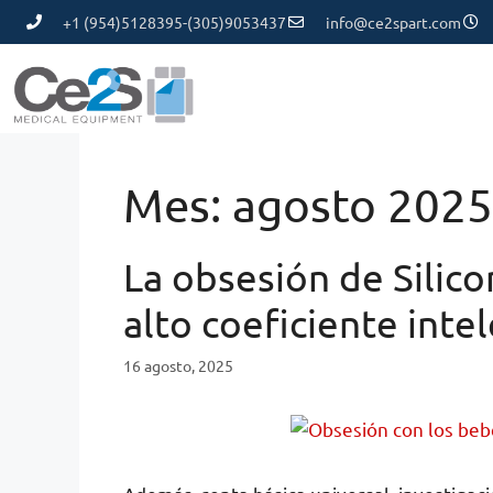
+1 (954)5128395-(305)9053437
info@ce2spart.com
Mes:
agosto 2025
La obsesión de Silico
alto coeficiente inte
16 agosto, 2025