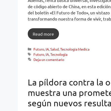
Además, renta básica universal, investigació
de código abierto de China, en esta edición
del boletín «El Futuro de Todo», un vistazo
transformando nuestra forma de vivir, traba
Read more
Futuro
,
IA
,
Salud
,
Tecnologia Medica
Futuro
,
IA
,
Tecnologia
Deja un comentario
La píldora contra la o
muestra una promete
según nuevos result