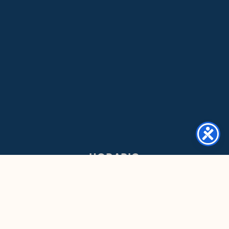
HORARIO
Lun - Vie:
8:30AM - 5:00PM