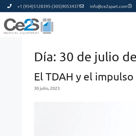
+1 (954)5128395-(305)9053437
info@ce2spart.com
Día:
30 de julio d
El TDAH y el impulso
30 julio, 2023