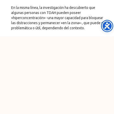
En la misma línea, la investigación ha descubierto que
algunas personas con TDAH pueden poseer
«hiperconcentración» -una mayor capacidad para bloquear
las distracciones y permanecer «en la zona»-, que puede ser
problemática o útil, dependiendo del contexto.
Esto plantea una pregunta: ¿Es correcto etiquetar algo como
trastorno y tratarlo con medicación si, en las circunstancias
adecuadas, cualquier «deficiencia» dejaría de existir?
También cabe preguntarse qué pierde nuestra
sociedad si optamos por etiquetar y medicar a
personas cuyo cableado neuronal no se ajusta a las
concepciones de lo típico que tenemos en cada
momento.
Hay innumerables anécdotas históricas sobre personas
brillantes pero «excéntricas» que revolucionaron sus
campos a pesar de ser inadaptados sociales o fracasar en la
escuela. Investigadores del King’s College de Londres han
argumentado, basándose en pruebas históricas, que