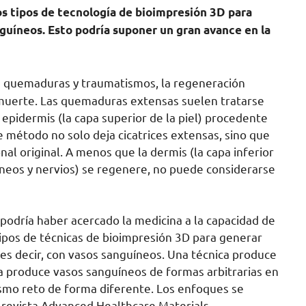
os tipos de tecnología de bioimpresión 3D para
nguíneos. Esto podría suponer un gran avance en la
e quemaduras y traumatismos, la regeneración
 muerte. Las quemaduras extensas suelen tratarse
 epidermis (la capa superior de la piel) procedente
e método no solo deja cicatrices extensas, sino que
nal original. A menos que la dermis (la capa inferior
íneos y nervios) se regenere, no puede considerarse
 podría haber acercado la medicina a la capacidad de
tipos de técnicas de bioimpresión 3D para generar
, es decir, con vasos sanguíneos. Una técnica produce
tra produce vasos sanguíneos de formas arbitrarias en
ismo reto de forma diferente. Los enfoques se
 revista Advanced Healthcare Materials.