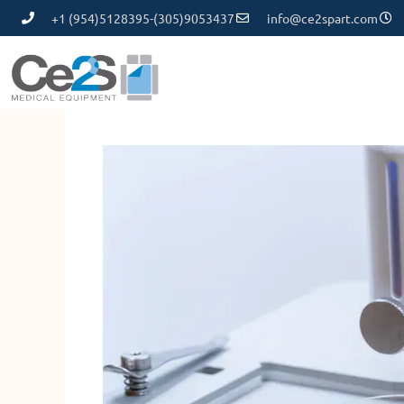
+1 (954)5128395-(305)9053437
info@ce2spart.com