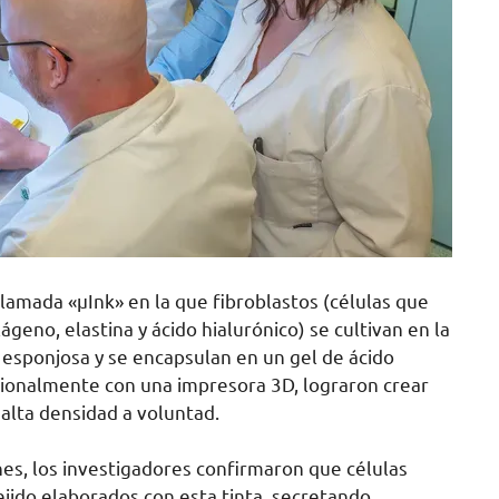
llamada «μInk» en la que fibroblastos (células que
no, elastina y ácido hialurónico) se cultivan en la
 esponjosa y se encapsulan en un gel de ácido
nsionalmente con una impresora 3D, lograron crear
 alta densidad a voluntad.
es, los investigadores confirmaron que células
jido elaborados con esta tinta, secretando