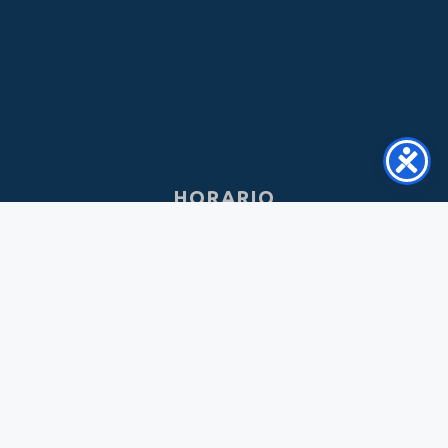
HORARIO
Lun - Vie:
8:30AM - 5:00PM