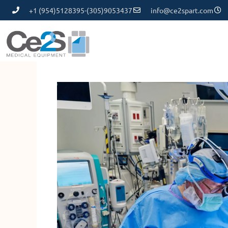
+1 (954)5128395-(305)9053437
info@ce2spart.com