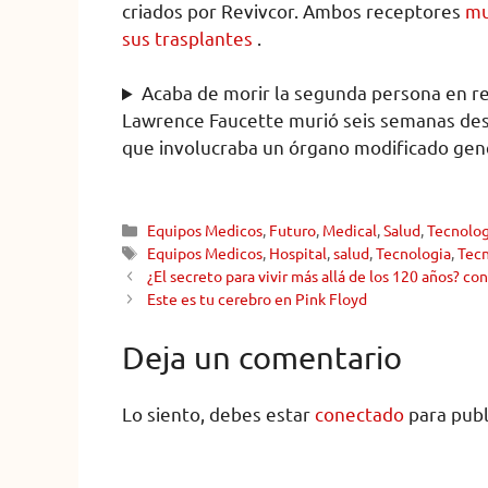
criados por Revivcor. Ambos receptores
mu
sus trasplantes
.
Acaba de morir la segunda persona en re
Lawrence Faucette murió seis semanas de
que involucraba un órgano modificado gen
Equipos Medicos
,
Futuro
,
Medical
,
Salud
,
Tecnolog
Equipos Medicos
,
Hospital
,
salud
,
Tecnologia
,
Tecn
¿El secreto para vivir más allá de los 120 años? co
Este es tu cerebro en Pink Floyd
Deja un comentario
Lo siento, debes estar
conectado
para publ