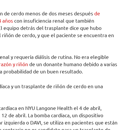
ñón de cerdo menos de dos meses después
de
4 años
con insuficiencia renal que también
l equipo detrás del trasplante dice que hubo
 riñón de cerdo, y que el paciente se encuentra en
enal y requería diálisis de rutina. No era elegible
razón y riñón
de un donante humano debido a varias
a probabilidad de un buen resultado.
aca y un trasplante de riñón de cerdo en una
ardíaca en NYU Langone Health el 4 de abril,
 12 de abril. La bomba cardíaca, un dispositivo
ar izquierda o DAVI, se utiliza en pacientes que están
 contrario no es candidato para un trasplante de