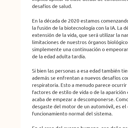
desafíos de salud.
En la década de 2020 estamos comenzando l
la fusión de la biotecnología con la IA. La 
extensión de la vida, que será utilizar la 
limitaciones de nuestros órganos biológico
simplemente una continuación o empeorami
de la edad adulta tardía.
Si bien las personas a esa edad también t
además se enfrentan a nuevos desafíos como 
respiratoria. Esto a menudo parece ocurri
factores de estilo de vida o de la aparició
acaba de empezar a descomponerse. Como e
desgaste del motor de un automóvil, es el
funcionamiento normal del sistema.
En el caso del cuerpo humano, ese daño p