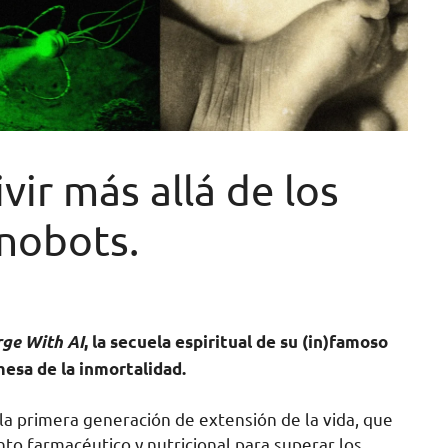
ivir más allá de los
nobots.
rge With AI
, la secuela espiritual de su (in)famoso
mesa de la inmortalidad.
 primera generación de extensión de la vida, que
ento farmacéutico y nutricional para superar los