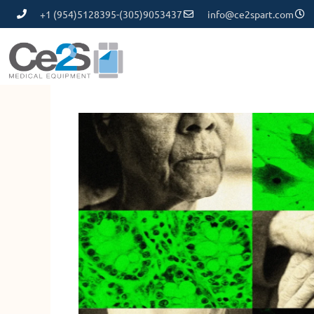
+1 (954)5128395-(305)9053437
info@ce2spart.com