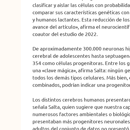
clasificar y aislar las células con probabi
comparar sus características genéticas con
y humanos lactantes. Esta reducción de lo
avance del artículo», afirma el neurocientí
coautor del estudio de 2022.
De aproximadamente 300.000 neuronas hip
cerebral de adolescentes hasta septuagenar
354 como células progenitoras. Entre los g
una «clave mágica», afirma Salta: ningún ge
todos los demás tipos celulares. Más bien,
combinados, podrían indicar una progenito
Los distintos cerebros humanos presentar
señala Salta, quien sugiere que nuestra ca
numerosos factores ambientales o biológi
presentaban más progenitores neuronales qu
adultos del conjunto de datos no presentó 