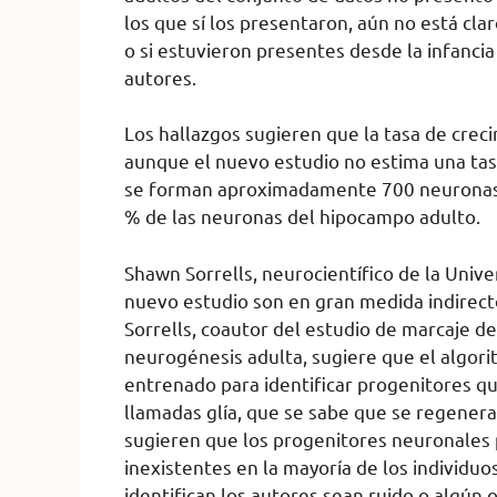
los que sí los presentaron, aún no está cla
o si estuvieron presentes desde la infanc
autores.
Los hallazgos sugieren que la tasa de creci
aunque el nuevo estudio no estima una tasa
se forman aproximadamente 700 neuronas 
% de las neuronas del hipocampo adulto.
Shawn Sorrells, neurocientífico de la Univ
nuevo estudio son en gran medida indirect
Sorrells, coautor del estudio de marcaje d
neurogénesis adulta, sugiere que el algor
entrenado para identificar progenitores qu
llamadas glía, que se sabe que se regenera
sugieren que los progenitores neuronales
inexistentes en la mayoría de los individuos,
identifican los autores sean ruido o algún o