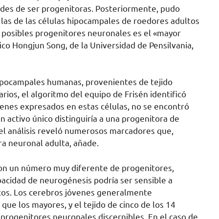
lidades de ser progenitoras. Posteriormente, pudo
 las de las células hipocampales de roedores adultos
s posibles progenitores neuronales es el «mayor
fico Hongjun Song, de la Universidad de Pensilvania,
ocampales humanas, provenientes de tejido
ios, el algoritmo del equipo de Frisén identificó
enes expresados ​​en estas células, no se encontró
n activo único distinguiría a una progenitora de
 el análisis reveló numerosos marcadores que,
ra neuronal adulta, añade.
on un número muy diferente de progenitores,
pacidad de neurogénesis podría ser sensible a
cos. Los cerebros jóvenes generalmente
e los mayores, y el tejido de cinco de los 14
progenitores neuronales discernibles. En el caso de