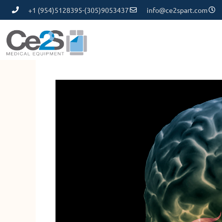
+1 (954)5128395-(305)9053437
info@ce2spart.com