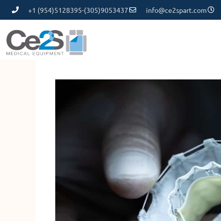
+1 (954)5128395-(305)9053437
info@ce2spart.com