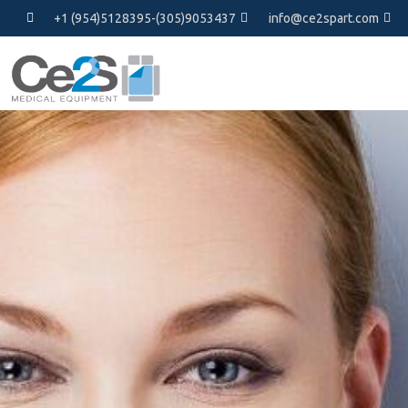
+1 (954)5128395-(305)9053437
info@ce2spart.com