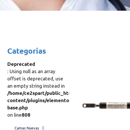
Categorías
Deprecated
: Using null as an array
offset is deprecated, use
an empty string instead in
/home/ce2spart/public_html/wp-
content/plugins/elementor/includes/base/element-
base.php
808
on line
Camas Nuevas