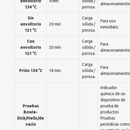
envoltorio
4 min
sólida /
almacenamiento
134 °C
porosa.
Sin
Carga
Para uso
envoltorio
20 min
sólida /
inmediato.
121 °C
porosa.
Con
Carga
Para
envoltorio
20 min
sólida /
almacenamiento
121 °C
porosa.
Carga
Para
Prión 134 °C
18 min
sólida /
almacenamiento
porosa.
Indicador
químico de un
dispositivo de
Pruebas
prueba de
Bowie-
productos
Dick/Helix/de
Pruebas
vacío
periódicas como