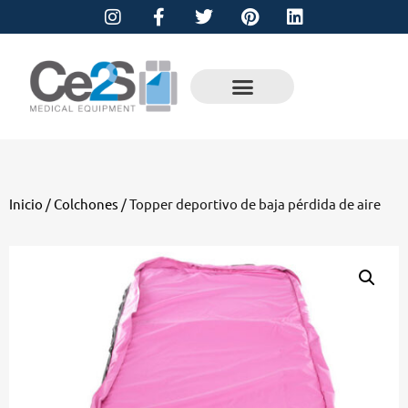
Inicio
/
Colchones
/ Topper deportivo de baja pérdida de aire