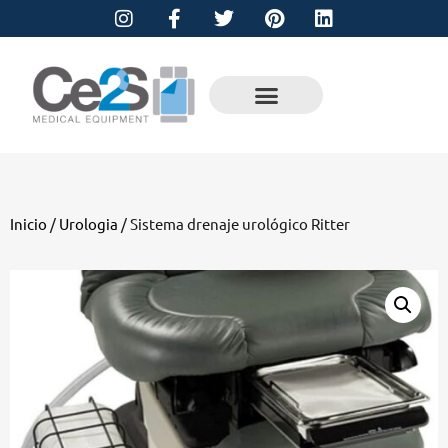
Inicio
/
Urologia
/ Sistema drenaje urológico Ritter