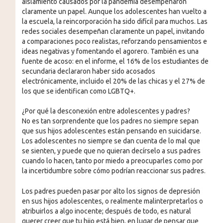
aislamiento causados por la pandemia desempeñaron
claramente un papel. Aunque los adolescentes han vuelto a
la escuela, la reincorporación ha sido difícil para muchos. Las
redes sociales desempeñan claramente un papel, invitando
a comparaciones poco realistas, reforzando pensamientos e
ideas negativas y fomentando el agorero. También es una
fuente de acoso: en el informe, el 16% de los estudiantes de
secundaria declararon haber sido acosados
electrónicamente, incluido el 20% de las chicas y el 27% de
los que se identifican como LGBTQ+.
¿Por qué la desconexión entre adolescentes y padres?
No es tan sorprendente que los padres no siempre sepan
que sus hijos adolescentes están pensando en suicidarse.
Los adolescentes no siempre se dan cuenta de lo mal que
se sienten, y puede que no quieran decírselo a sus padres
cuando lo hacen, tanto por miedo a preocuparles como por
la incertidumbre sobre cómo podrían reaccionar sus padres.
Los padres pueden pasar por alto los signos de depresión
en sus hijos adolescentes, o realmente malinterpretarlos o
atribuirlos a algo inocente; después de todo, es natural
querer creer que tu hijo está bien, en lugar de pensar que