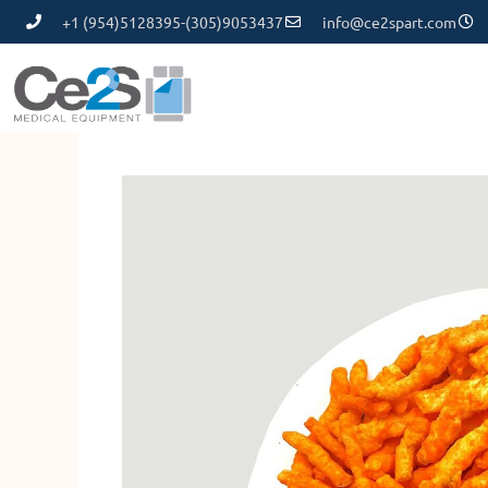
+1 (954)5128395-(305)9053437
info@ce2spart.com