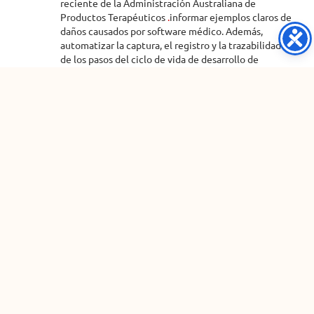
reciente de la Administración Australiana de
Productos Terapéuticos
.
informar ejemplos claros de
daños causados ​​por software médico. Además,
automatizar la captura, el registro y la trazabilidad
de los pasos del ciclo de vida de desarrollo de
software (SDLC) no solo impulsa la eficiencia y
garantiza el cumplimiento normativo, sino que
también puede acelerar el tiempo de desarrollo. Los
ingenieros de diseño actuales incorporan hardware,
software y conectividad a los sistemas de ingeniería,
pero también diseñan para la adquisición, el
almacenamiento y el análisis de datos. Las soluciones
ELM pueden proporcionar datos contextuales en
tiempo real y una visibilidad muy necesaria para las
«señales de humo», señalando problemas críticos
con anticipación.
Estas soluciones pueden mejorar la productividad de
los equipos de desarrollo de dispositivos médicos,
que pueden aprovechar el soporte de ELM para la
reutilización estratégica del trabajo de ingeniería de
software y productos en múltiples líneas de
productos. La reutilización de componentes/piezas
que han sido previamente certificados puede reducir