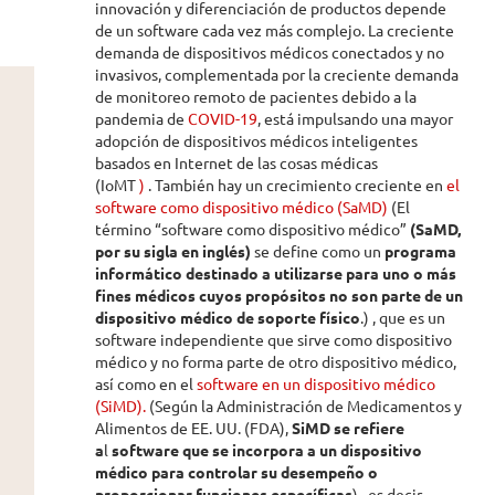
innovación y diferenciación de productos depende
de un software cada vez más complejo. La creciente
demanda de dispositivos médicos conectados y no
invasivos, complementada por la creciente demanda
de monitoreo remoto de pacientes debido a la
pandemia de
COVID-19
, está impulsando una mayor
adopción de dispositivos médicos inteligentes
basados ​​en Internet de las cosas médicas
(IoMT
)
. También hay un crecimiento creciente en
el
software como dispositivo médico (SaMD)
(El
término “software como dispositivo médico”
(SaMD,
por su sigla en inglés)
se define como un
programa
informático destinado a utilizarse para uno o más
fines médicos cuyos propósitos no son parte de un
dispositivo médico de soporte físico
.) , que es un
software independiente que sirve como dispositivo
médico y no forma parte de otro dispositivo médico,
así como en el
software en un dispositivo médico
(SiMD).
(Según la Administración de Medicamentos y
Alimentos de EE. UU. (FDA),
SiMD se refiere
a
l
software que se incorpora a un dispositivo
médico para controlar su desempeño o
proporcionar funciones específicas
)., es decir,