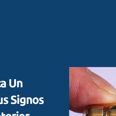
za Un
us Signos
nterior