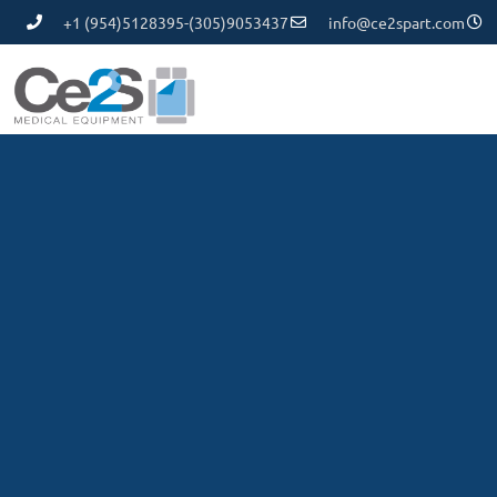
+1 (954)5128395-(305)9053437
info@ce2spart.com