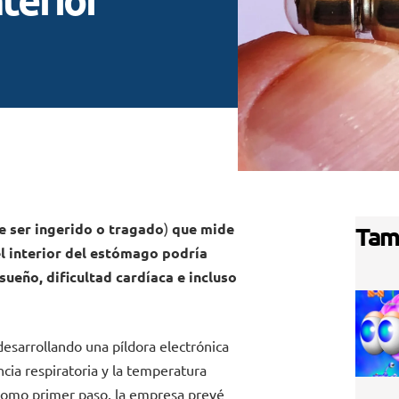
de ser ingerido o tragado
)
que mide
Tam
el interior del estómago podría
ueño, dificultad cardíaca e incluso
esarrollando una píldora electrónica
cia respiratoria y la temperatura
Como primer paso, la empresa prevé