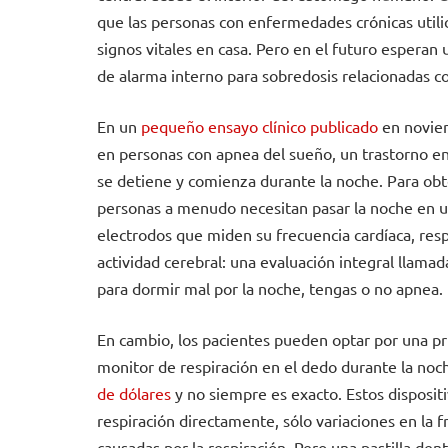
que las personas con enfermedades crónicas utilice
signos vitales en casa. Pero en el futuro esperan
de alarma interno para sobredosis relacionadas c
En un
pequeño ensayo clínico publicado
en noviem
en personas con apnea del sueño, un trastorno en
se detiene y comienza durante la noche. Para obt
personas a menudo necesitan pasar la noche en u
electrodos que miden su frecuencia cardíaca, resp
actividad cerebral: una evaluación integral llama
para dormir mal por la noche, tengas o no apnea.
En cambio, los pacientes pueden optar por una pr
monitor de respiración en el dedo durante la no
de dólares
y no siempre es exacto. Estos disposit
respiración directamente, sólo variaciones en la
causadas por la respiración. Pero una pastilla de