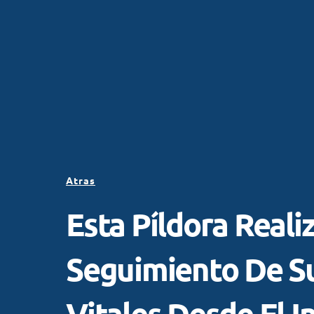
Atras
Esta Píldora Reali
Seguimiento De S
Vitales Desde El I