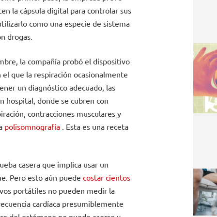
n la cápsula digital para controlar sus
 utilizarlo como una especie de sistema
on drogas.
bre, la compañía probó el dispositivo
 el que la respiración ocasionalmente
ener un diagnóstico adecuado, las
n hospital, donde se cubren con
iración, contracciones musculares y
da
polisomnografía
. Esta es una receta
ueba casera que implica usar un
che. Pero esto aún puede
costar cientos
ivos portátiles no pueden medir la
 frecuencia cardíaca presumiblemente
ntro del estómago no puede caerse y