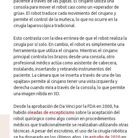
paciente a través de las pajitas. El cirujano utiliza una
consola para mover el robot casi como un «operador de
grúa». El robot traduce cada movimiento del cirujano y
permite el control de la muñeca, lo que no ocurre en la
cirugía laparoscópica tradicional.
Esto contrasta con la idea errónea de que el robot realiza la
cirugía por sí solo. En cambio, el robot es simplemente una
herramienta que utiliza el cirujano. Mientras el cirujano
principal controla los brazos desde una consola, otro
profesional médico actúa como asistente de cabecera,
instalando, insertando y retirando instrumentos del
paciente. La cámara que se inserta a través de una de las
«pajitas» permite al cirujano tener una vista izquierda y
derecha cuando mira a través de la consola, lo que permite
una imagen nítida en 3D.
Desde la aprobación de Da Vinci por la FDA en 2000, ha
habido
oleadas de escepticismo
sobre la aceptación del
robot quirúrgico como algo común en procedimientos
médicos que tradicionalmente se realizaban utilizando otras
técnicas. A pesar del escrutinio, el uso de la cirugía robótica
se ha disparado en los últimos años. Un
estudio de 2020
en