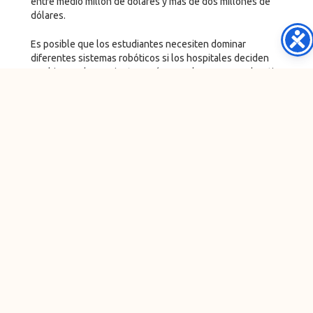
entre medio millón de dólares y más de dos millones de
dólares.
Es posible que los estudiantes necesiten dominar
diferentes sistemas robóticos si los hospitales deciden
cambiar sus herramientas. Así como el panorama educativo
médico actual parece marcadamente diferente al de hace 20
años, el del mañana podría tener infinitas posibilidades
tecnológicas.
Como dijo Coker: «La nueva generación de personas que
crecen son más competentes con la tecnología en general, y
parte de ello es un deseo de aceptarla».
ANTERIOR
PROXIMO
También Puede Disfrutar