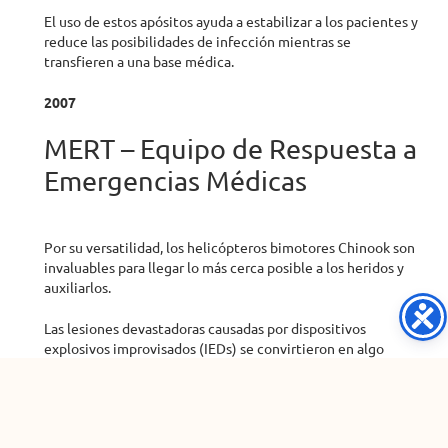
El uso de estos apósitos ayuda a estabilizar a los pacientes y
reduce las posibilidades de infección mientras se
transfieren a una base médica.
2007
MERT – Equipo de Respuesta a
Emergencias Médicas
Por su versatilidad, los helicópteros bimotores Chinook son
invaluables para llegar lo más cerca posible a los heridos y
auxiliarlos.
Las lesiones devastadoras causadas por dispositivos
explosivos improvisados ​​(IEDs) se convirtieron en algo
común a finales de la guerra de Irak. Requerían tratamiento
inmediato.
Para el año 2007 MERT -helicópteros que transportan